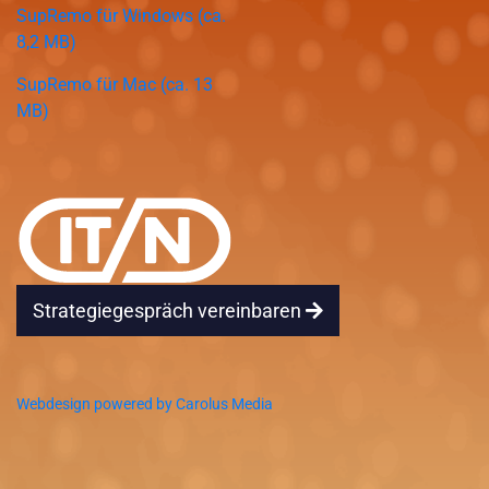
SupRemo für Windows (ca.
8,2 MB)
SupRemo für Mac (ca. 13
MB)
Strategiegespräch vereinbaren
Webdesign powered by Carolus Media