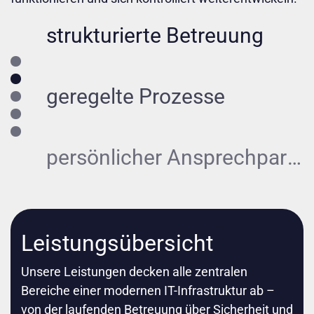
geregelte Prozesse
persönlicher Ansprechpartner
Verfügbarkeit im Notfall
klare Verantwortlichkeiten
Leistungsübersicht
Unsere Leistungen decken alle zentralen
strukturierte Betreuung
Bereiche einer modernen IT-Infrastruktur ab –
von der laufenden Betreuung über Sicherheit und