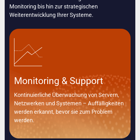
Monitoring bis hin zur strategischen
geregelte Prozesse
Weiterentwicklung Ihrer Systeme.
persönlicher Ansprechpartner
Verfügbarkeit im Notfall
Monitoring & Support
Kontinuierliche Überwachung von Servern,
Netzwerken und Systemen – Auffälligkeiten
werden erkannt, bevor sie zum Problem
werden.