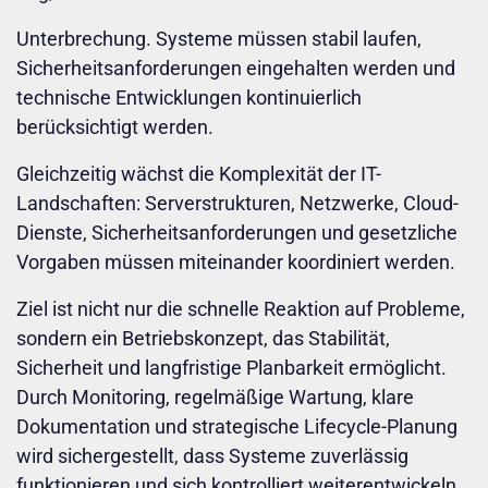
Unterbrechung. Systeme müssen stabil laufen,
geregelte Prozesse
Sicherheitsanforderungen eingehalten werden und
technische Entwicklungen kontinuierlich
berücksichtigt werden.
persönlicher Ansprechpartner
Gleichzeitig wächst die Komplexität der IT-
Landschaften: Serverstrukturen, Netzwerke, Cloud-
Dienste, Sicherheitsanforderungen und gesetzliche
Verfügbarkeit im Notfall
Vorgaben müssen miteinander koordiniert werden.
Ziel ist nicht nur die schnelle Reaktion auf Probleme,
sondern ein Betriebskonzept, das Stabilität,
klare Verantwortlichkeiten
Sicherheit und langfristige Planbarkeit ermöglicht.
Durch Monitoring, regelmäßige Wartung, klare
Dokumentation und strategische Lifecycle-Planung
strukturierte Betreuung
wird sichergestellt, dass Systeme zuverlässig
funktionieren und sich kontrolliert weiterentwickeln.